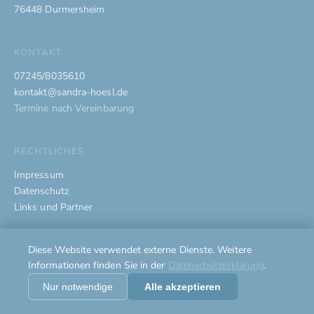
76448 Durmersheim
KONTAKT
07245/8035610
kontakt@sandra-hoesl.de
Termine nach Vereinbarung
RECHTLICHES
Impressum
Datenschutz
Links und Partner
Diese Website verwendet externe Dienste. Weitere
© 2026 Sandra Hösl – Systemische Therapie und Beratung. Alle
Informationen finden Sie in der
Datenschutzerklärung
.
Rechte vorbehalten.
Made with ❤︎ by
Rudigier Webdesign
Nur notwendige
Alle akzeptieren